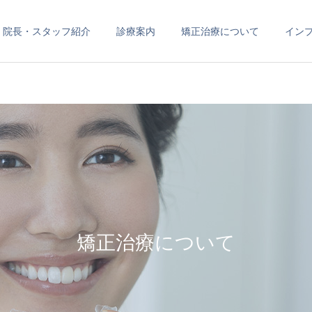
院長・スタッフ紹介
診療案内
矯正治療について
イン
小児歯科
口腔外科
矯正治療について
歯周病治療
矯正歯科